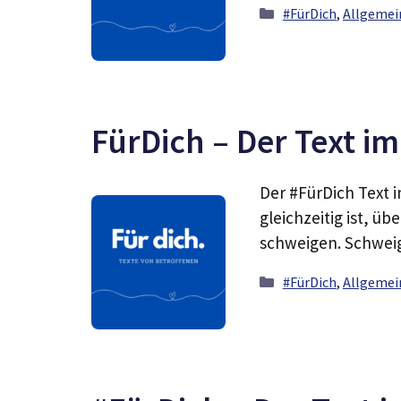
Kategorien
#FürDich
,
Allgemei
FürDich – Der Text i
Der #FürDich Text 
gleichzeitig ist, üb
schweigen. Schwe
Kategorien
#FürDich
,
Allgemei