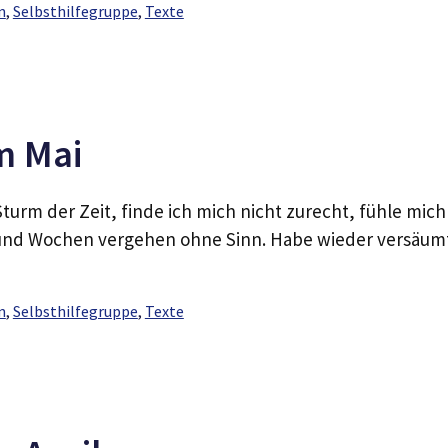
n
,
Selbsthilfegruppe
,
Texte
m Mai
turm der Zeit, finde ich mich nicht zurecht, fühle mich
 und Wochen vergehen ohne Sinn. Habe wieder versäum
n
,
Selbsthilfegruppe
,
Texte