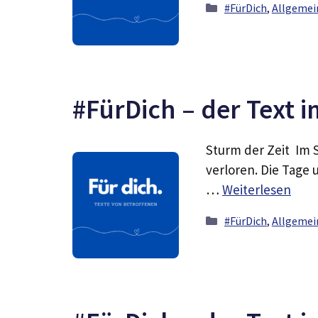
Kategorien
#FürDich
,
Allgemei
#FürDich – der Text i
Sturm der Zeit Im S
verloren. Die Tage
…
Weiterlesen
Kategorien
#FürDich
,
Allgemei