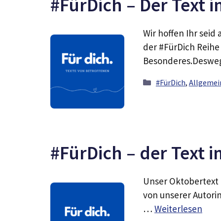
#FürDich – Der Text 
Wir hoffen Ihr sei
der #FürDich Reihe 
Besonderes.Desweg
Kategorien
#FürDich
,
Allgemei
#FürDich – der Text 
Unser Oktobertext b
von unserer Autorin
…
Weiterlesen