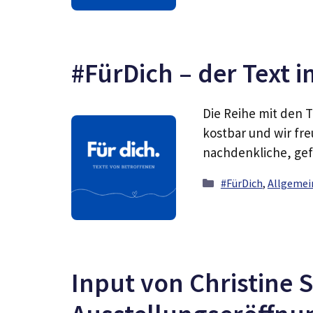
#FürDich – der Text 
Die Reihe mit den T
kostbar und wir fr
nachdenkliche, ge
Kategorien
#FürDich
,
Allgemei
Input von Christine 