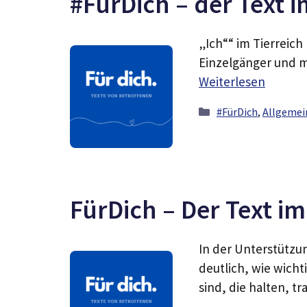
#FürDich – der Text i
„Ich““ im Tierreich
Einzelgänger und m
Weiterlesen
Kategorien
#FürDich
,
Allgemei
FürDich – Der Text i
In der Unterstützu
deutlich, wie wicht
sind, die halten, 