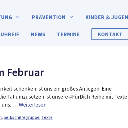
TUNG
PRÄVENTION
KINDER & JUGE
AUHREIF
NEWS
TERMINE
KONTAKT
im Februar
rkeit schenken ist uns ein großes Anliegen. Eine
 die Tat umzusetzen ist unsere #FürDich Reihe mit Texte
r uns. …
Weiterlesen
n
,
Selbsthilfegruppe
,
Texte