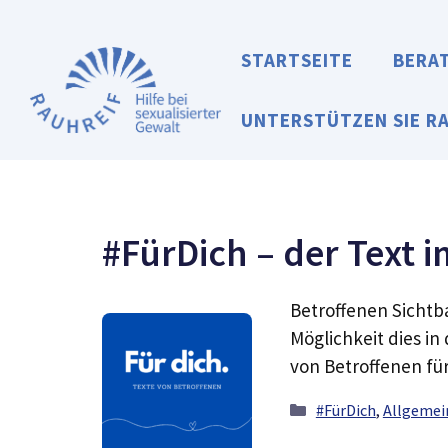
Zum
Inhalt
STARTSEITE
BERA
springen
UNTERSTÜTZEN SIE R
#FürDich – der Text 
Betroffenen Sichtba
Möglichkeit dies in
von Betroffenen fü
Kategorien
#FürDich
,
Allgemei