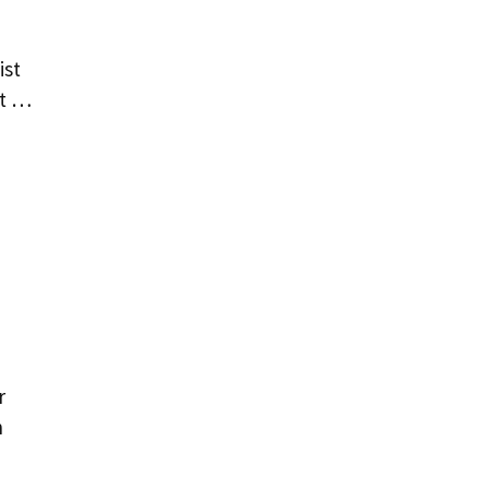
ist
at …
r
n