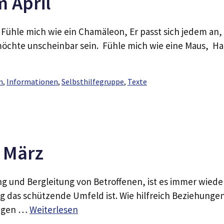
m April
 Fühle mich wie ein Chamäleon, Er passt sich jedem an, 
öchte unscheinbar sein. Fühle mich wie eine Maus, H
n
,
Informationen
,
Selbsthilfegruppe
,
Texte
m März
ng und Bergleitung von Betroffenen, ist es immer wiede
ig das schützende Umfeld ist. Wie hilfreich Beziehunge
tragen …
Weiterlesen