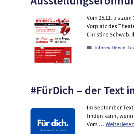
Ausstellungseröffnu
Vom 25.11. bis zum 
Vorplatz des Theate
Christine Schwab. 
Kategorien
Informationen
,
Te
#FürDich – der Text 
Im September Text 
finden kann, wenn 
Vom …
Weiterlese