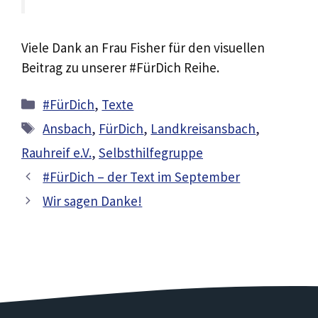
Viele Dank an Frau Fisher für den visuellen
Beitrag zu unserer #FürDich Reihe.
Kategorien
#FürDich
,
Texte
Schlagwörter
Ansbach
,
FürDich
,
Landkreisansbach
,
Rauhreif e.V.
,
Selbsthilfegruppe
#FürDich – der Text im September
Wir sagen Danke!