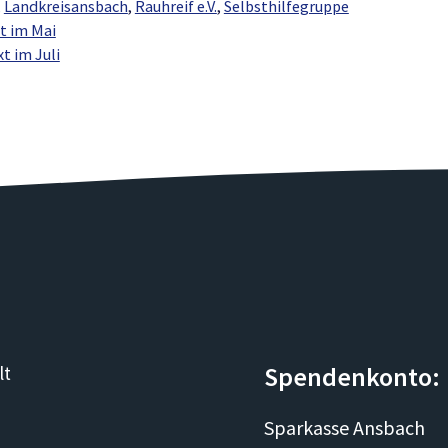
,
Landkreisansbach
,
Rauhreif e.V.
,
Selbsthilfegruppe
xt im Mai
t im Juli
Spendenkonto:
lt
Sparkasse Ansbach