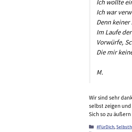
Ich wollte ei
Ich war ver
Denn keiner 
Im Laufe de
Vorwürfe, S
Die mir kein
M.
Wir sind sehr dan
selbst zeigen und
Sich so zu äußern 
Kategorien
#FürDich
,
Selbsth