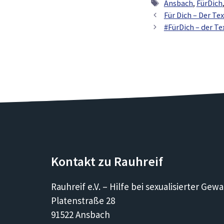
Schlagwörter
Ansbach
,
FürDich
Für Dich – Der Te
#FürDich – der Tex
Kontakt zu Rauhreif
Rauhreif e.V. – Hilfe bei sexualisierter Gewa
Platenstraße 28
91522 Ansbach