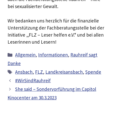
bei sexualisierter Gewalt.
Wir bedanken uns herzlich für die finanzielle
Unterstützung der Fachberatungsstelle bei der
Initiative „FLZ – Leser helfen e.V.“ und bei allen
Leserinnen und Lesern!
Kategorien
Allgemein
,
Informationen
,
Rauhreif sagt
Danke
Schlagwörter
Ansbach
,
FLZ
,
Landkreisansbach
,
Spende
#WirSindRauhreif
She said – Sondervorführung im Capitol
Kinocenter am 30.3.2023