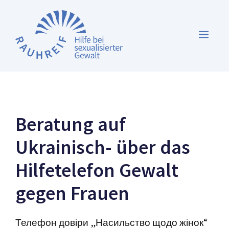
Zum
Inhalt
MEN
springen
Beratung auf
Ukrainisch- über das
Hilfetelefon Gewalt
gegen Frauen
Телефон довіри „Насильство щодо жінок“