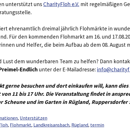
ren unterstützt uns
CharityFloh e.V.
mit regelmäßigen Ge
ratungsstelle.
iert ehrenamtlich dreimal jährlich Flohmärkte in wun
nd. Für den kommenden Flohmarkt am 16. und 17.08.202
rinnen und Helfer, die beim Aufbau ab dem 08. August 
nd Lust dem wunderbaren Team zu helfen? Dann kontakt
Preimel-Endlich
unter der E-Mailadresse:
info@charityf
t gerne besuchen und dort einkaufen will, kann dies 
t von 11 bis 17 Uhr. Die Veranstaltung findet in anspr
r Scheune und im Garten in Rügland, Ruppersdorfer 
mationen
,
Unterstützen
Floh
,
Flohmarkt
,
Landkreisansbach
,
Rügland
,
termin