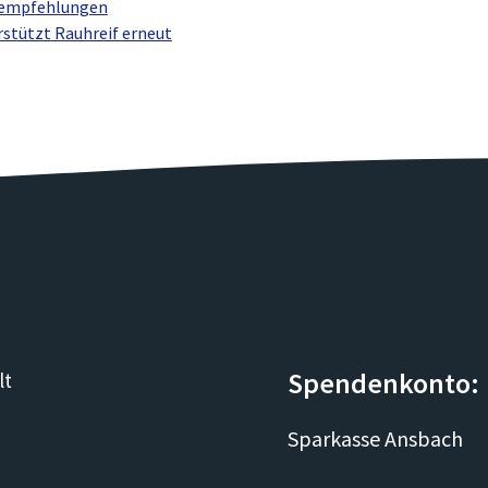
hempfehlungen
rstützt Rauhreif erneut
Spendenkonto:
lt
Sparkasse Ansbach