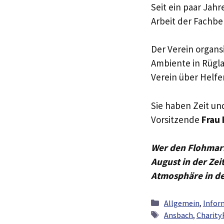
Seit ein paar Jah
Arbeit der Fachbe
Der Verein organs
Ambiente in Rügla
Verein über Helfe
Sie haben Zeit u
Vorsitzende
Frau 
Wer den Flohmark
August in der Zei
Atmosphäre in de
Kategorien
Allgemein
,
Infor
Schlagwörter
Ansbach
,
Charity