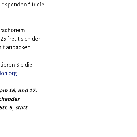
ldspenden für die
derschönem
5 freut sich der
mit anpacken.
ieren Sie die
loh.org
am 16. und 17.
echender
Str.
5, statt.